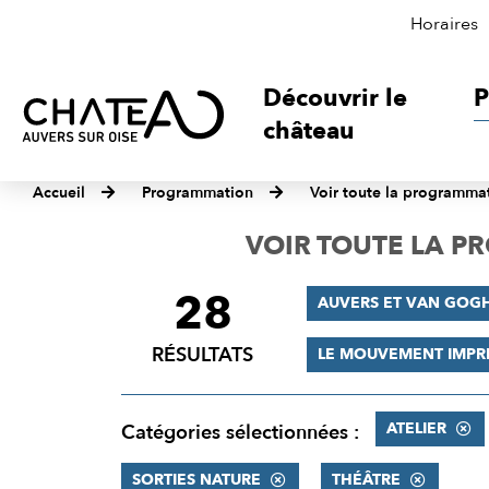
Horaires
Découvrir le
P
château
Accueil
Programmation
Voir toute la programma
VOIR TOUTE LA 
28
FILTRER
AUVERS ET VAN GOG
LES
RÉSULTATS
LE MOUVEMENT IMPR
RÉSULTATS
ATELIER
Catégories sélectionnées :
SORTIES NATURE
THÉÂTRE