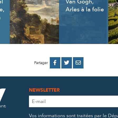
el
Van Gogh,
e,
Arles à la folie
n
PARTAGER
PARTAGER
PARTAGER



Partager
SUR
SUR
PAR
FACEBOOK
TWITTER
E-
NEWSLETTER
MAIL
Adresse
e-
mail
Vos informations sont traitées par le Dé