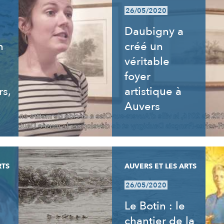
26/05/2020
Daubigny a
n
créé un
véritable
foyer
rs,
artistique à
Auvers
RTS
AUVERS ET LES ARTS
26/05/2020
Le Botin : le
chantier de la