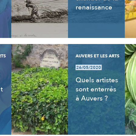
renaissance
RTS
AUVERS ET LES ARTS
26/05/2020
s
Quels artistes
t
sont enterrés
à Auvers ?