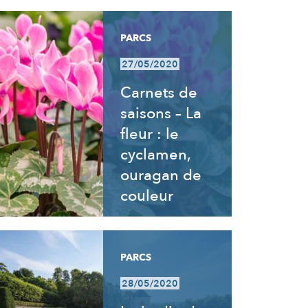
PARCS
27/05/2020
Carnets de
saisons – La
fleur : le
cyclamen,
ouragan de
couleur
PARCS
28/05/2020