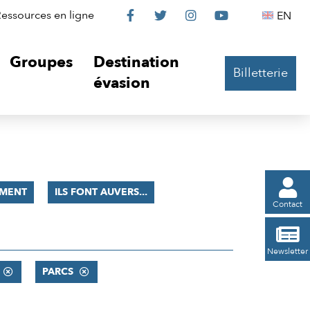
Le
Le
Le
Le
Englis
essources en ligne
EN




Château
Château
Château
Château
Groupes
Destination
Billetterie
sur
sur
sur
sur
évasion
Facebook
Twitter
Instagram
YouTube

MENT
ILS FONT AUVERS...
Contact

Newsletter
PARCS