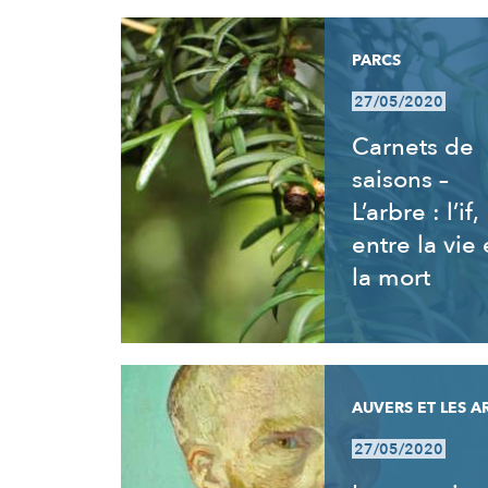
PARCS
27/05/2020
Carnets de
saisons –
L’arbre : l’if,
entre la vie 
la mort
AUVERS ET LES A
27/05/2020