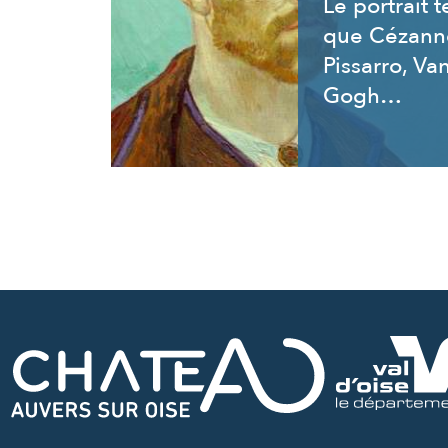
Le portrait t
que Cézann
Pissarro, Va
Gogh…