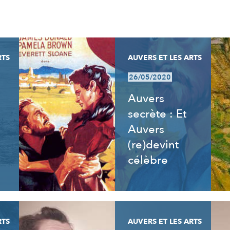
RTS
AUVERS ET LES ARTS
26/05/2020
Auvers
secrète : Et
Auvers
(re)devint
célèbre
RTS
AUVERS ET LES ARTS