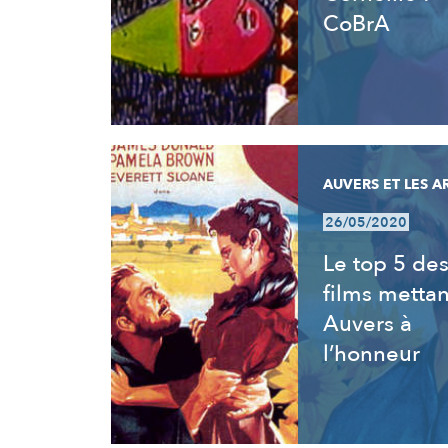
CoBrA
AUVERS ET LES A
26/05/2020
Le top 5 de
films mettan
Auvers à
l’honneur