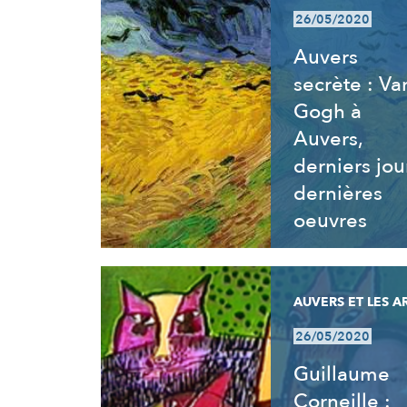
26/05/2020
Auvers
secrète : Va
Gogh à
Auvers,
derniers jou
dernières
oeuvres
AUVERS ET LES A
26/05/2020
Guillaume
Corneille :