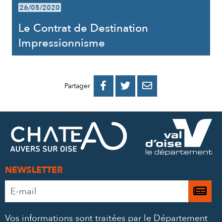
26/05/2020
Le Contrat de Destination
Impressionnisme
PARTAGER
PARTAGER
PARTAGER



Partager
SUR
SUR
PAR
FACEBOOK
TWITTER
E-
MAIL
NEWSLETTER
Adresse
Je

e-
m’
mail
Vos informations sont traitées par le Département