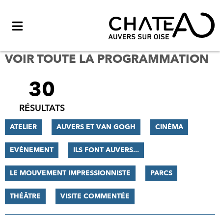
Menu
VOIR TOUTE LA PROGRAMMATION
30
FILTRER
LES
RÉSULTATS
RÉSULTATS
ATELIER
AUVERS ET VAN GOGH
CINÉMA
EVÈNEMENT
ILS FONT AUVERS...
LE MOUVEMENT IMPRESSIONNISTE
PARCS
THÉÂTRE
VISITE COMMENTÉE