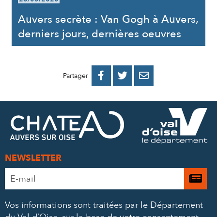
Auvers secrète : Van Gogh à Auvers,
derniers jours, dernières oeuvres
PARTAGER
PARTAGER
PARTAGER



Partager
SUR
SUR
PAR
FACEBOOK
TWITTER
E-
MAIL
NEWSLETTER
Adresse
Je

e-
m’
mail
Vos informations sont traitées par le Département
à
*