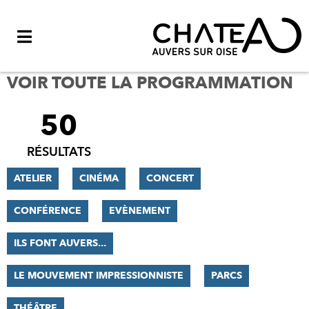
Menu
VOIR TOUTE LA PROGRAMMATION
50
FILTRER
LES
RÉSULTATS
RÉSULTATS
ATELIER
CINÉMA
CONCERT
CONFÉRENCE
EVÈNEMENT
ILS FONT AUVERS...
LE MOUVEMENT IMPRESSIONNISTE
PARCS
THÉÂTRE