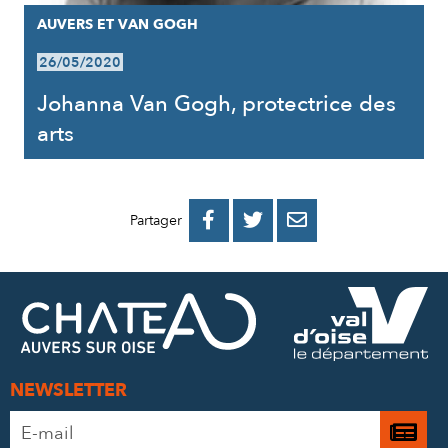
AUVERS ET VAN GOGH
26/05/2020
Johanna Van Gogh, protectrice des
arts
PARTAGER
PARTAGER
PARTAGER



Partager
SUR
SUR
PAR
FACEBOOK
TWITTER
E-
MAIL
NEWSLETTER
Adresse
Je

e-