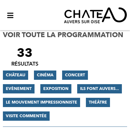
Menu
VOIR TOUTE LA PROGRAMMATION
33
FILTRER
LES
RÉSULTATS
RÉSULTATS
CHÂTEAU
CINÉMA
CONCERT
EVÈNEMENT
EXPOSITION
ILS FONT AUVERS...
LE MOUVEMENT IMPRESSIONNISTE
THÉÂTRE
VISITE COMMENTÉE