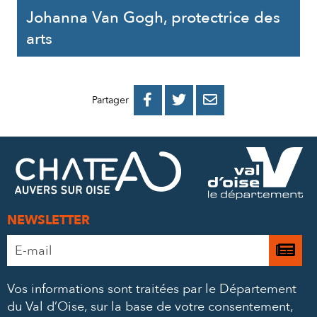
Johanna Van Gogh, protectrice des
arts
PARTAGER
PARTAGER
PARTAGER



Partager
SUR
SUR
PAR
FACEBOOK
TWITTER
E-
MAIL
NEWSLETTER
Adresse
Je

e-
m’
mail
Vos informations sont traitées par le Département
à
*
du Val d’Oise, sur la base de votre consentement,