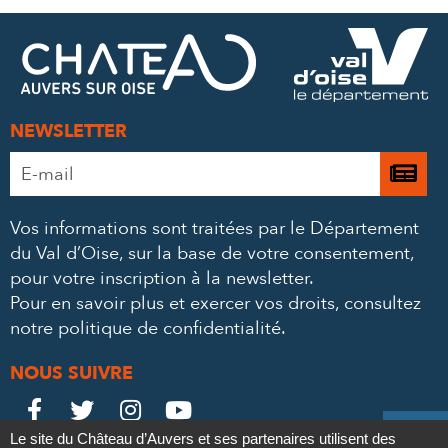
FACEBOOK
TWITTER
E-
MAIL
NEWSLETTER
Adresse
Je

e-
m’
mail
Vos informations sont traitées par le Département
à
*
du Val d’Oise, sur la base de votre consentement,
la
pour votre inscription à la newsletter.
ne
Pour en savoir plus et exercer vos droits,
consultez
notre politique de confidentialité
.
NOUS SUIVRE
Le
Le
Le
Le





Le site du Château d’Auvers et ses partenaires utilisent des