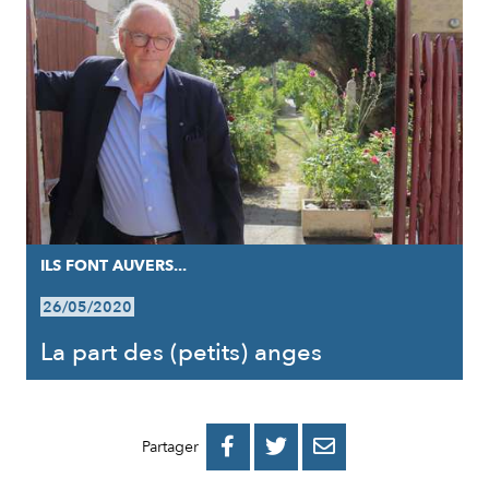
ILS FONT AUVERS...
26/05/2020
La part des (petits) anges
PARTAGER
PARTAGER
PARTAGER



Partager
SUR
SUR
PAR