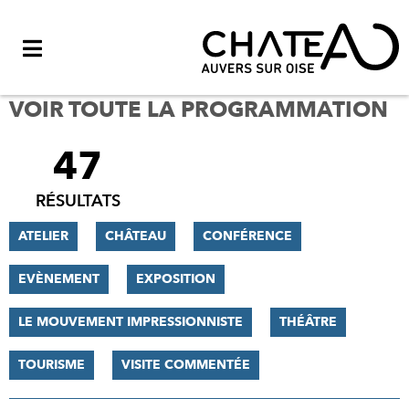
Menu
VOIR TOUTE LA PROGRAMMATION
47
FILTRER
LES
RÉSULTATS
RÉSULTATS
ATELIER
CHÂTEAU
CONFÉRENCE
EVÈNEMENT
EXPOSITION
LE MOUVEMENT IMPRESSIONNISTE
THÉÂTRE
TOURISME
VISITE COMMENTÉE