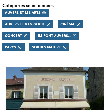
Catégories sélectionnées :
AUVERS ET LES ARTS
AUVERS ET VAN GOGH
CINÉMA
CONCERT
ILS FONT AUVERS...
PARCS
SORTIES NATURE
RÉSULTATS