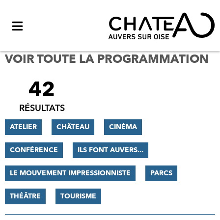
Menu
VOIR TOUTE LA PROGRAMMATION
42
FILTRER
LES
RÉSULTATS
RÉSULTATS
ATELIER
CHÂTEAU
CINÉMA
CONFÉRENCE
ILS FONT AUVERS...
LE MOUVEMENT IMPRESSIONNISTE
PARCS
THÉÂTRE
TOURISME