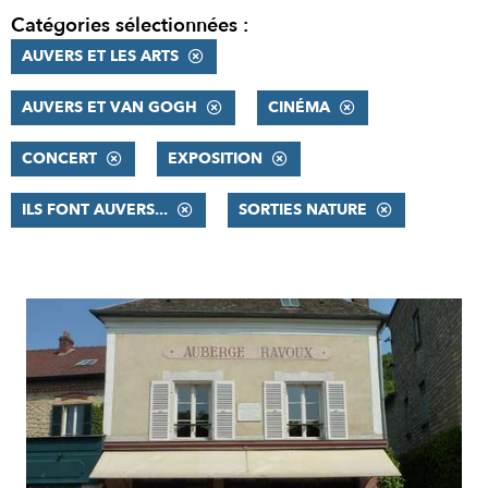
Catégories sélectionnées :
AUVERS ET LES ARTS
AUVERS ET VAN GOGH
CINÉMA
CONCERT
EXPOSITION
ILS FONT AUVERS...
SORTIES NATURE
RÉSULTATS