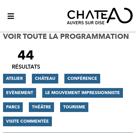
Menu
VOIR TOUTE LA PROGRAMMATION
44
FILTRER
LES
RÉSULTATS
RÉSULTATS
ATELIER
CHÂTEAU
CONFÉRENCE
EVÈNEMENT
LE MOUVEMENT IMPRESSIONNISTE
PARCS
THÉÂTRE
TOURISME
VISITE COMMENTÉE