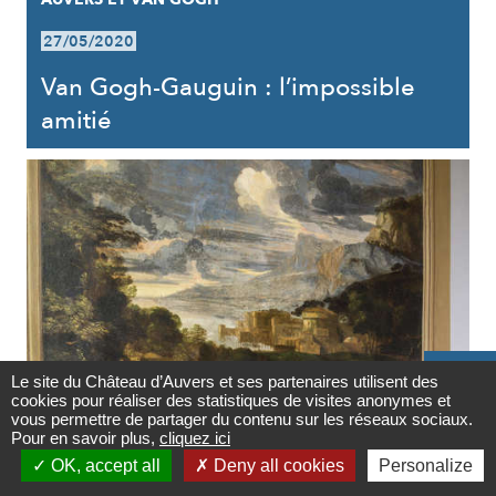
27/05/2020
Van Gogh-Gauguin : l’impossible
amitié

Le site du Château d’Auvers et ses partenaires utilisent des
cookies pour réaliser des statistiques de visites anonymes et
Contact
vous permettre de partager du contenu sur les réseaux sociaux.
AUVERS ET LES ARTS
Pour en savoir plus,
cliquez ici

OK, accept all
Deny all cookies
Personalize
27/05/2020
Newsletter