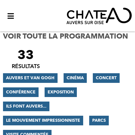
Menu
VOIR TOUTE LA PROGRAMMATION
33
FILTRER
LES
RÉSULTATS
RÉSULTATS
AUVERS ET VAN GOGH
CINÉMA
CONCERT
CONFÉRENCE
EXPOSITION
ILS FONT AUVERS...
LE MOUVEMENT IMPRESSIONNISTE
PARCS
VISITE COMMENTÉE