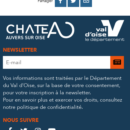
PARTAGER
PARTAGER
PARTAGER



Partager
SUR
SUR
PAR
FACEBOOK
TWITTER
E-
MAIL
NEWSLETTER
Adresse
Je

e-
m’
mail
Vos informations sont traitées par le Département
à
*
du Val d’Oise, sur la base de votre consentement,
la
pour votre inscription à la newsletter.
ne
Pour en savoir plus et exercer vos droits,
consultez
notre politique de confidentialité
.
NOUS SUIVRE