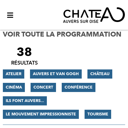
Menu
VOIR TOUTE LA PROGRAMMATION
38
FILTRER
LES
RÉSULTATS
RÉSULTATS
ATELIER
AUVERS ET VAN GOGH
CHÂTEAU
CINÉMA
CONCERT
CONFÉRENCE
ILS FONT AUVERS...
LE MOUVEMENT IMPRESSIONNISTE
TOURISME