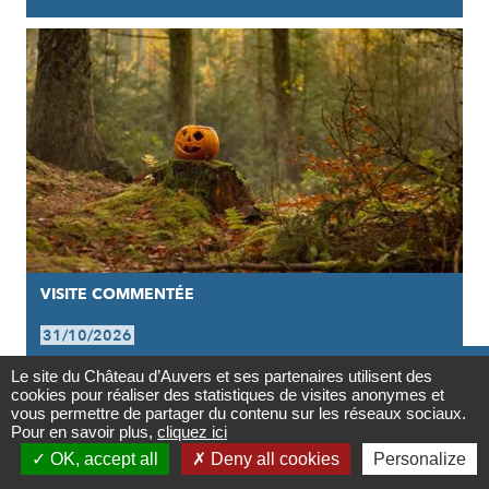
VISITE COMMENTÉE
31/10/2026

PROMENADE DANS LES BOIS : LA
Le site du Château d’Auvers et ses partenaires utilisent des
cookies pour réaliser des statistiques de visites anonymes et
Contact
LÉGENDE DE JACK O'LANTERN
vous permettre de partager du contenu sur les réseaux sociaux.
Pour en savoir plus,
cliquez ici

OK, accept all
Deny all cookies
Personalize
Newsletter