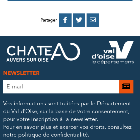
PARTAGER
PARTAGER
PARTAGER



Partager
SUR
SUR
PAR
FACEBOOK
TWITTER
E-
MAIL
NEWSLETTER
Adresse
Je

e-
m’
mail
Vos informations sont traitées par le Département
à
*
du Val d’Oise, sur la base de votre consentement,
la
pour votre inscription à la newsletter.
ne
Pour en savoir plus et exercer vos droits,
consultez
notre politique de confidentialité
.