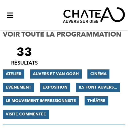
Menu
VOIR TOUTE LA PROGRAMMATION
33
FILTRER
LES
RÉSULTATS
RÉSULTATS
ATELIER
AUVERS ET VAN GOGH
CINÉMA
EVÈNEMENT
EXPOSITION
ILS FONT AUVERS...
LE MOUVEMENT IMPRESSIONNISTE
THÉÂTRE
VISITE COMMENTÉE