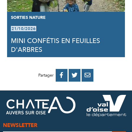
SORTIES NATURE
21/10/2026
MINI CONFÉTIS EN FEUILLES
D'ARBRES
PARTAGER
PARTAGER
PARTAGER



Partager
SUR
SUR
PAR
FACEBOOK
TWITTER
E-
MAIL
NEWSLETTER