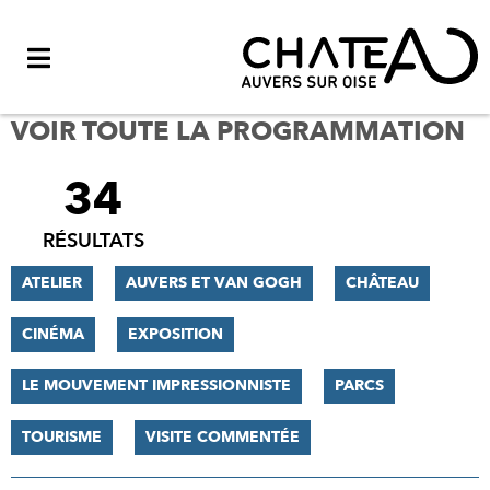
Menu
VOIR TOUTE LA PROGRAMMATION
34
FILTRER
LES
RÉSULTATS
RÉSULTATS
ATELIER
AUVERS ET VAN GOGH
CHÂTEAU
CINÉMA
EXPOSITION
LE MOUVEMENT IMPRESSIONNISTE
PARCS
TOURISME
VISITE COMMENTÉE