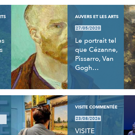
RTS
AUVERS ET LES ARTS
27/05/2020
es
Le portrait tel
s
que Cézanne,
Pissarro, Van
Gogh…
VISITE COMMENTÉE
23/08/2026
VISITE