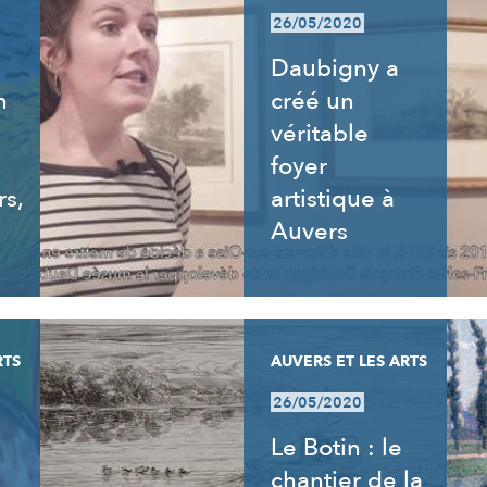
26/05/2020
Daubigny a
n
créé un
véritable
foyer
rs,
artistique à
Auvers
RTS
AUVERS ET LES ARTS
26/05/2020
Le Botin : le
chantier de la