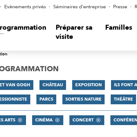
Evènements privés
Séminaires d'entreprise
Presse
R
rogrammation
Préparer sa
Familles
visite
tion
PROGRAMMATION
 ET VAN GOGH
CHÂTEAU
EXPOSITION
ILS FONT A
ESSIONNISTE
PARCS
SORTIES NATURE
THÉÂTRE
ES ARTS
CINÉMA
CONCERT
CONFÉRE