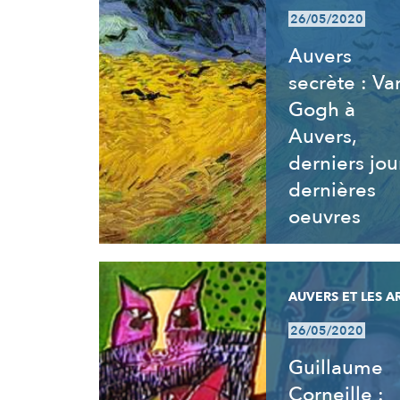
26/05/2020
Auvers
secrète : Va
Gogh à
Auvers,
derniers jou
dernières
oeuvres
AUVERS ET LES A
26/05/2020
Guillaume
Corneille :