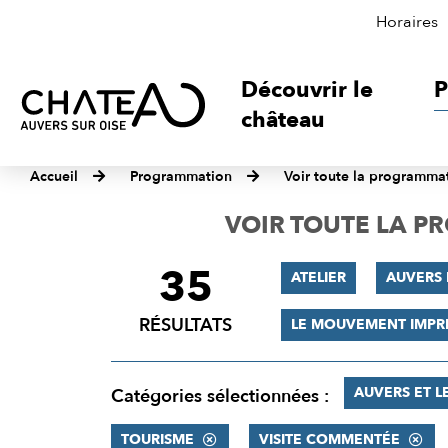
Horaires
Découvrir le
P
château
Accueil
Programmation
Voir toute la programma
VOIR TOUTE LA 
35
FILTRER
ATELIER
AUVERS
LES
RÉSULTATS
LE MOUVEMENT IMPR
RÉSULTATS
AUVERS ET L
Catégories sélectionnées :
TOURISME
VISITE COMMENTÉE