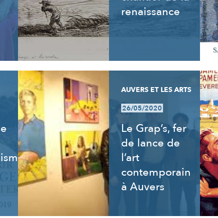
renaissance
AUVERS ET LES ARTS
26/05/2020
de
Le Grap’s, fer
de lance de
isme,
l’art
contemporain
à Auvers