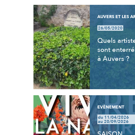
AUVERS ET LES A
26/05/2020
Quels artist
sont enterré
à Auvers ?
EVÈNEMENT
du 11/04/2026
au 20/09/2026
SAISON