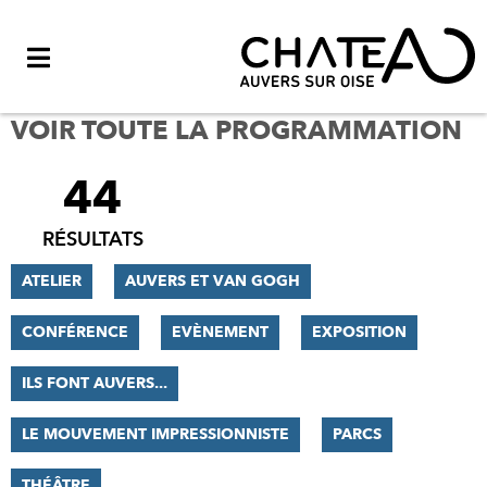
Menu
VOIR TOUTE LA PROGRAMMATION
44
FILTRER
LES
RÉSULTATS
RÉSULTATS
ATELIER
AUVERS ET VAN GOGH
CONFÉRENCE
EVÈNEMENT
EXPOSITION
ILS FONT AUVERS...
LE MOUVEMENT IMPRESSIONNISTE
PARCS
THÉÂTRE