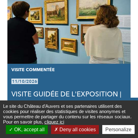
VISITE COMMENTÉE
11/10/2026
VISITE GUIDÉE DE L'EXPOSITION |
VAN GOGH INFLUENCEUR

Le site du Château d’Auvers et ses partenaires utilisent des
cookies pour réaliser des statistiques de visites anonymes et
Contact
vous permettre de partager du contenu sur les réseaux sociaux.
Pour en savoir plus,
cliquez ici

OK, accept all
Deny all cookies
Personalize
Newsletter