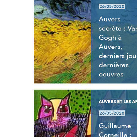
26/05/2020
Auvers
secrète : Va
Gogh à
Auvers,
derniers jou
dernières
oeuvres
AUVERS ET LES A
26/05/2020
Guillaume
Corneille :