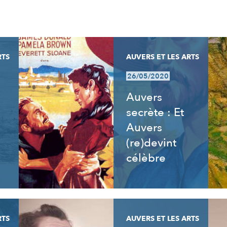
RTS
AUVERS ET LES ARTS
26/05/2020
Auvers
secrète : Et
Auvers
(re)devint
célèbre
RTS
AUVERS ET LES ARTS