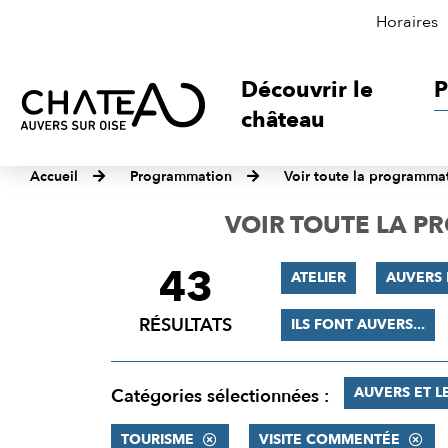
Horaires
Découvrir le
P
château
Accueil
Programmation
Voir toute la programma
VOIR TOUTE LA 
43
FILTRER
ATELIER
AUVERS
LES
RÉSULTATS
ILS FONT AUVERS...
RÉSULTATS
AUVERS ET L
Catégories sélectionnées :
TOURISME
VISITE COMMENTÉE