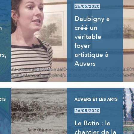
26/05/2020
Daubigny a
n
créé un
véritable
foyer
rs,
artistique à
Auvers
RTS
AUVERS ET LES ARTS
26/05/2020
Le Botin : le
chantier de la