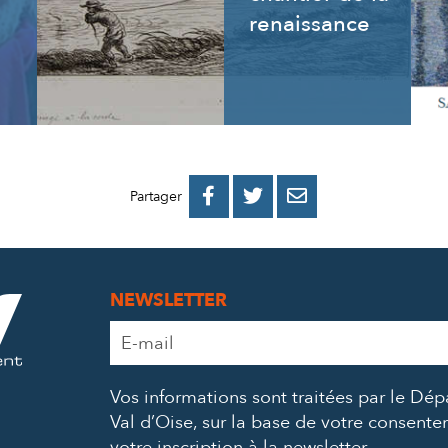
renaissance
PARTAGER
PARTAGER
PARTAGER



Partager
SUR
SUR
PAR
FACEBOOK
TWITTER
E-
NEWSLETTER
MAIL
Adresse
e-
mail
Vos informations sont traitées par le Dé
*
Val d’Oise, sur la base de votre consent
votre inscription à la newsletter.