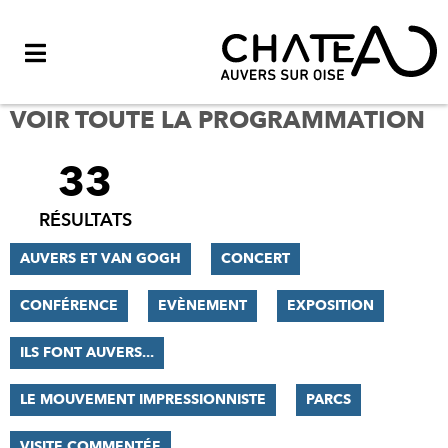
Menu
VOIR TOUTE LA PROGRAMMATION
33
FILTRER
LES
RÉSULTATS
RÉSULTATS
AUVERS ET VAN GOGH
CONCERT
CONFÉRENCE
EVÈNEMENT
EXPOSITION
ILS FONT AUVERS...
LE MOUVEMENT IMPRESSIONNISTE
PARCS
VISITE COMMENTÉE