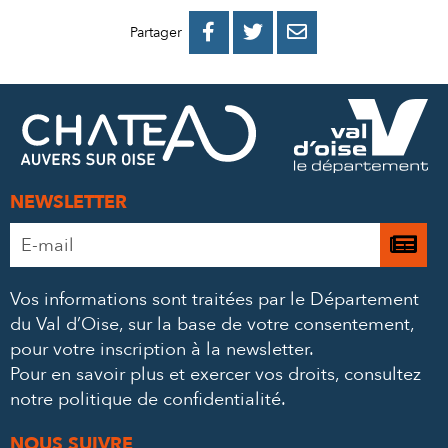
PARTAGER
PARTAGER
PARTAGER



Partager
SUR
SUR
PAR
FACEBOOK
TWITTER
E-
MAIL
NEWSLETTER
Adresse
Je

e-
m’
mail
Vos informations sont traitées par le Département
à
*
du Val d’Oise, sur la base de votre consentement,
la
pour votre inscription à la newsletter.
ne
Pour en savoir plus et exercer vos droits,
consultez
notre politique de confidentialité
.
NOUS SUIVRE