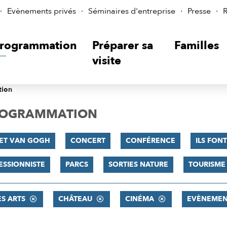
Evènements privés
Séminaires d'entreprise
Presse
R
rogrammation
Préparer sa
Familles
visite
tion
PROGRAMMATION
 ET VAN GOGH
CONCERT
CONFÉRENCE
ILS FONT
ESSIONNISTE
PARCS
SORTIES NATURE
TOURISME
ES ARTS
CHÂTEAU
CINÉMA
EVÈNEMEN