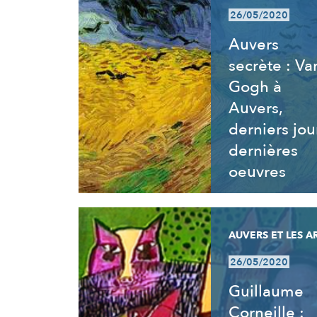
26/05/2020
Auvers
secrète : Va
Gogh à
Auvers,
derniers jou
dernières
oeuvres
AUVERS ET LES A
26/05/2020
Guillaume
Corneille :