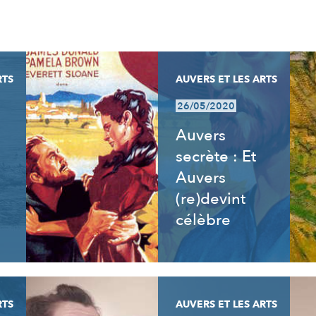
RTS
AUVERS ET LES ARTS
26/05/2020
Auvers
secrète : Et
Auvers
(re)devint
célèbre
RTS
AUVERS ET LES ARTS