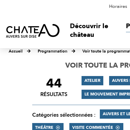
Horaires
Découvrir le
P
château
Accueil
Programmation
Voir toute la programma
VOIR TOUTE LA 
44
FILTRER
ATELIER
AUVERS
LES
RÉSULTATS
LE MOUVEMENT IMPR
RÉSULTATS
AUVERS ET L
Catégories sélectionnées :
THÉÂTRE
VISITE COMMENTÉE