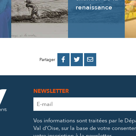
renaissance
PARTAGER
PARTAGER
PARTAGER



Partager
SUR
SUR
PAR
FACEBOOK
TWITTER
E-
NEWSLETTER
MAIL
Adresse
e-
mail
Vos informations sont traitées par le Dé
*
Val d’Oise, sur la base de votre consent
votre inscription à la newsletter.