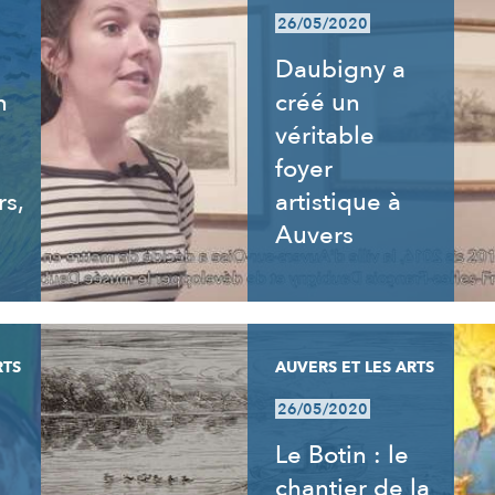
26/05/2020
Daubigny a
n
créé un
véritable
foyer
rs,
artistique à
Auvers
RTS
AUVERS ET LES ARTS
26/05/2020
Le Botin : le
chantier de la