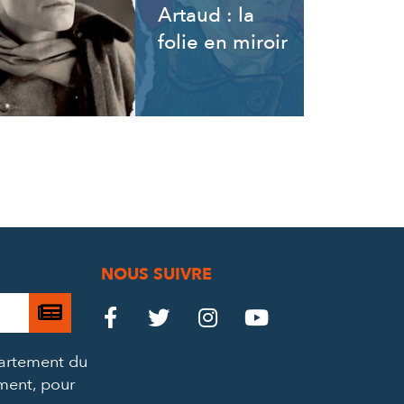
Artaud : la
folie en miroir
NOUS SUIVRE
Je

Le
Le
Le
Le




m’abonne
Château
Château
Château
Château
partement du
à
ement, pour
la