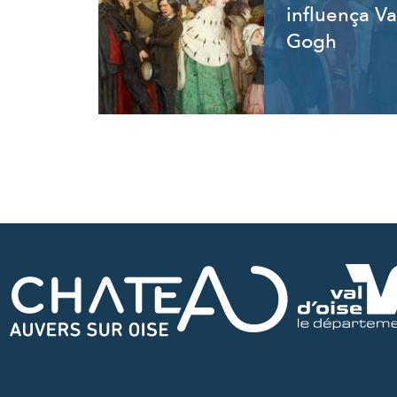
influença V
Gogh