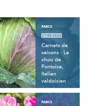
PARCS
27/05/2020
Carnets de
saisons - Le
chou de
Pontoise,
Italien
valdoisien
PARCS