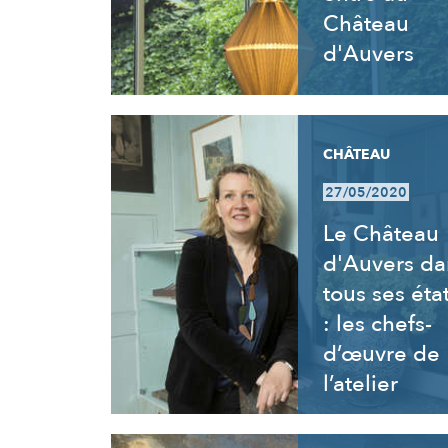
Château
d'Auvers
CHÂTEAU
27/05/2020
Le Château
d'Auvers da
tous ses éta
: les chefs-
d’œuvre de
l’atelier