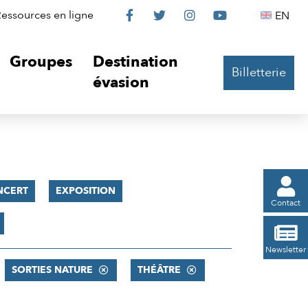
Le
Le
Le
Le
Englis
essources en ligne
EN




Château
Château
Château
Château
Groupes
Destination
Billetterie
sur
sur
sur
sur
évasion
Facebook
Twitter
Instagram
YouTube

NCERT
EXPOSITION
Contact

Newsletter
SORTIES NATURE
THÉÂTRE