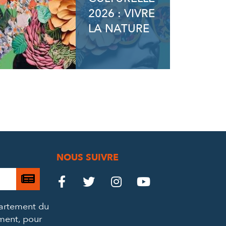
2026 : VIVRE
LA NATURE
NOUS SUIVRE
Je

Le
Le
Le
Le




m’abonne
Château
Château
Château
Château
partement du
à
ement, pour