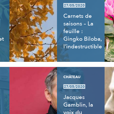
27/05/2020
Carnets de
saisons – La
feuille :
et
Gingko Biloba,
l’indestructible
CHÂTEAU
27/05/2020
:
Jacques
Gamblin, la
voix du