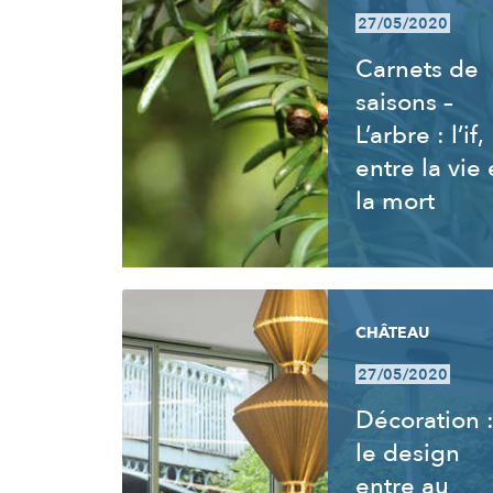
27/05/2020
Carnets de
saisons –
L’arbre : l’if,
entre la vie 
la mort
CHÂTEAU
27/05/2020
Décoration 
le design
entre au