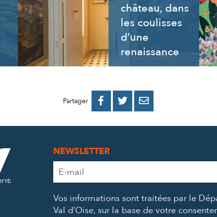
château, dans
les coulisses
d’une
renaissance
PARTAGER
PARTAGER
PARTAGER



Partager
SUR
SUR
PAR
FACEBOOK
TWITTER
E-
NEWSLETTER
MAIL
Adresse
e-
mail
Vos informations sont traitées par le Dé
*
Val d’Oise, sur la base de votre consent