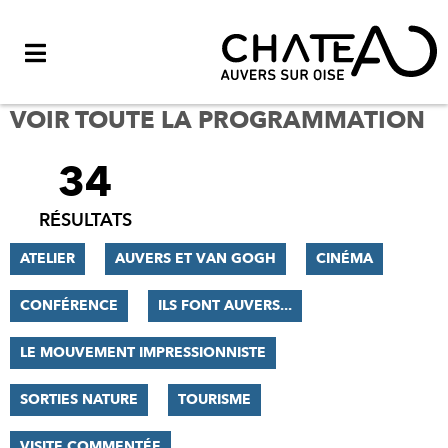
Menu
VOIR TOUTE LA PROGRAMMATION
34
FILTRER
LES
RÉSULTATS
RÉSULTATS
ATELIER
AUVERS ET VAN GOGH
CINÉMA
CONFÉRENCE
ILS FONT AUVERS...
LE MOUVEMENT IMPRESSIONNISTE
SORTIES NATURE
TOURISME
VISITE COMMENTÉE