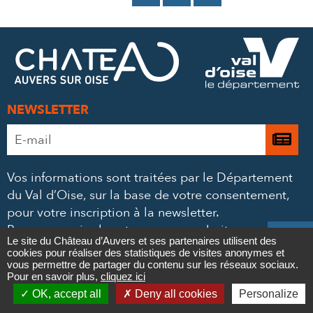
SUR
SUR
PAR
FACEBOOK
TWITTER
E-
MAIL
NEWSLETTER
Adresse
Je

e-
m’
mail
Vos informations sont traitées par le Département
à
*
du Val d’Oise, sur la base de votre consentement,
la
pour votre inscription à la newsletter.
ne
Pour en savoir plus et exercer vos droits,
consultez

Le site du Château d’Auvers et ses partenaires utilisent des
notre politique de confidentialité
.
cookies pour réaliser des statistiques de visites anonymes et
Contact
vous permettre de partager du contenu sur les réseaux sociaux.
NOUS SUIVRE
Pour en savoir plus,
cliquez ici

OK, accept all
Deny all cookies
Personalize
Le
Le
Le
Le




Newsletter