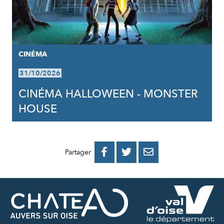
CINÉMA
31/10/2026
CINÉMA HALLOWEEN - MONSTER
HOUSE
PARTAGER
PARTAGER
PARTAGER



Partager
SUR
SUR
PAR
FACEBOOK
TWITTER
E-
MAIL