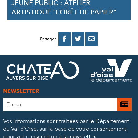
JEUNE PUBLIC : ATELIER
ARTISTIQUE "FORÊT DE PAPIER"
PARTAGER
PARTAGER
PARTAGER



Partager
SUR
SUR
PAR
FACEBOOK
TWITTER
E-
MAIL
NEWSLETTER
Adresse
Je

e-
m’
mail
Vos informations sont traitées par le Département
à
*
du Val d’Oise, sur la base de votre consentement,
la
pour votre inscription à la newsletter.