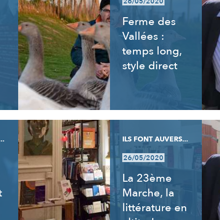
26/05/2020
Ferme des
Vallées :
temps long,
style direct
..
ILS FONT AUVERS...
26/05/2020
La 23ème
t
Marche, la
littérature en