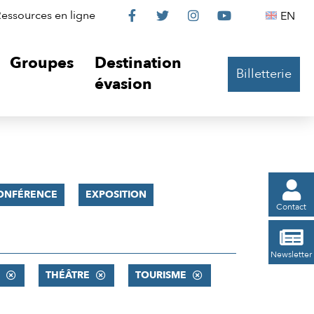
Le
Le
Le
Le
Englis
essources en ligne
EN




Château
Château
Château
Château
Groupes
Destination
Billetterie
sur
sur
sur
sur
évasion
Facebook
Twitter
Instagram
YouTube

ONFÉRENCE
EXPOSITION
Contact

Newsletter
THÉÂTRE
TOURISME