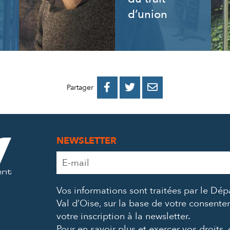
d’union
PARTAGER
PARTAGER
PARTAGER



Partager
SUR
SUR
PAR
FACEBOOK
TWITTER
E-
NEWSLETTER
MAIL
Adresse
e-
mail
Vos informations sont traitées par le Dé
*
Val d’Oise, sur la base de votre consent
votre inscription à la newsletter.
Pour en savoir plus et exercer vos droits,