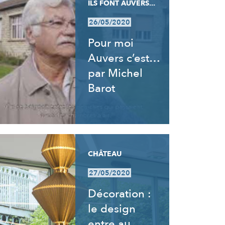
ILS FONT AUVERS...
26/05/2020
Pour moi
Auvers c’est…
par Michel
Barot
CHÂTEAU
27/05/2020
Décoration :
le design
entre au