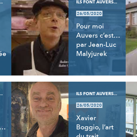
..
ILS FONT AUVERS...
26/05/2020
Pour moi
Auvers c’est…
par Jean-Luc
ée
Malyjurek
..
ILS FONT AUVERS...
26/05/2020
Xavier
t…
Boggio, l’art
du trait