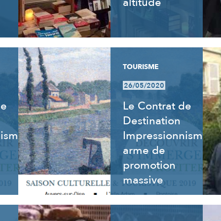
altitude
TOURISME
26/05/2020
de
Le Contrat de
Destination
nisme
Impressionnisme,
arme de
promotion
massive