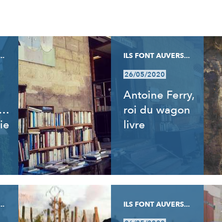
..
ILS FONT AUVERS...
26/05/2020
Antoine Ferry,
t…
roi du wagon
ie
livre
..
ILS FONT AUVERS...