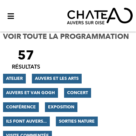
Menu
VOIR TOUTE LA PROGRAMMATION
57
FILTRER
LES
RÉSULTATS
RÉSULTATS
ATELIER
AUVERS ET LES ARTS
AUVERS ET VAN GOGH
CONCERT
CONFÉRENCE
EXPOSITION
ILS FONT AUVERS...
SORTIES NATURE
VISITE COMMENTÉE