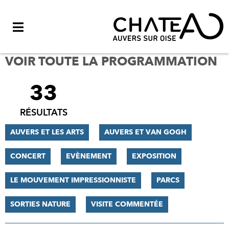
Menu
VOIR TOUTE LA PROGRAMMATION
33
FILTRER
LES
RÉSULTATS
RÉSULTATS
AUVERS ET LES ARTS
AUVERS ET VAN GOGH
CONCERT
EVÈNEMENT
EXPOSITION
LE MOUVEMENT IMPRESSIONNISTE
PARCS
SORTIES NATURE
VISITE COMMENTÉE