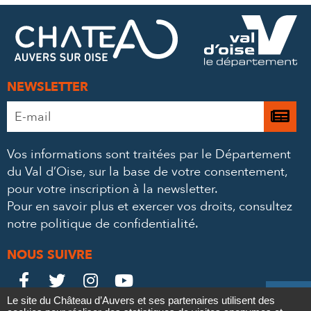
FACEBOOK
TWITTER
E-
MAIL
NEWSLETTER
Adresse
Je

e-
m’
mail
Vos informations sont traitées par le Département
à
*
du Val d’Oise, sur la base de votre consentement,
la
pour votre inscription à la newsletter.
ne
Pour en savoir plus et exercer vos droits,
consultez
notre politique de confidentialité
.
NOUS SUIVRE
Le
Le
Le
Le





Le site du Château d’Auvers et ses partenaires utilisent des
Château
Château
Château
Château