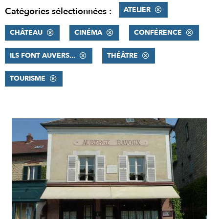
ATELIER
Catégories sélectionnées :
CHÂTEAU
CINÉMA
CONFÉRENCE
ILS FONT AUVERS...
THÉÂTRE
TOURISME
RÉSULTATS