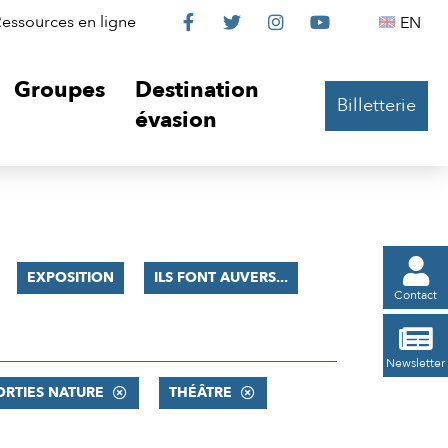
Le
Le
Le
Le
Englis
essources en ligne
EN




Château
Château
Château
Château
Groupes
Destination
Billetterie
sur
sur
sur
sur
évasion
Facebook
Twitter
Instagram
YouTube

EXPOSITION
ILS FONT AUVERS...
Contact

Newsletter
ORTIES NATURE
THÉÂTRE