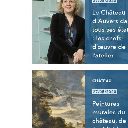
27/05/2020
Le Château
d'Auvers da
tous ses éta
: les chefs-
d’œuvre de
l’atelier
CHÂTEAU
27/05/2020
Peintures
murales du
château, de