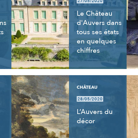
27/05/2020
Le Château
ns
d'Auvers dans
ts
tous ses états
en quelques
chiffres
CHÂTEAU
28/05/2020
L’Auvers du
décor