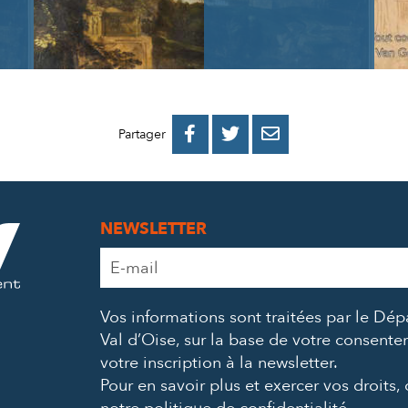
PARTAGER
PARTAGER
PARTAGER



Partager
SUR
SUR
PAR
FACEBOOK
TWITTER
E-
NEWSLETTER
MAIL
Adresse
e-
mail
Vos informations sont traitées par le Dé
*
Val d’Oise, sur la base de votre consent
votre inscription à la newsletter.
Pour en savoir plus et exercer vos droits,