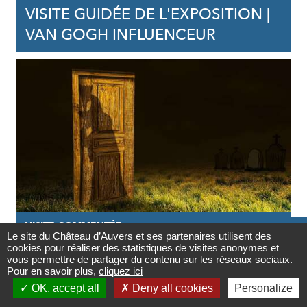
VISITE GUIDÉE DE L'EXPOSITION |
VAN GOGH INFLUENCEUR
VISITE COMMENTÉE

Le site du Château d’Auvers et ses partenaires utilisent des
cookies pour réaliser des statistiques de visites anonymes et
28/10/2026
Contact
vous permettre de partager du contenu sur les réseaux sociaux.
Pour en savoir plus,
cliquez ici
BALADE CONTÉE AVEC UN ÂNE

OK, accept all
Deny all cookies
Personalize
SPÉCIAL HALLOWEEN
Newsletter