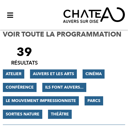
Menu
VOIR TOUTE LA PROGRAMMATION
39
FILTRER
LES
RÉSULTATS
RÉSULTATS
ATELIER
AUVERS ET LES ARTS
CINÉMA
CONFÉRENCE
ILS FONT AUVERS...
LE MOUVEMENT IMPRESSIONNISTE
PARCS
SORTIES NATURE
THÉÂTRE