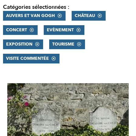
Catégories sélectionnées :
AUVERS ET VAN GOGH
CHÂTEAU
CONCERT
EVÈNEMENT
EXPOSITION
TOURISME
VISITE COMMENTÉE
RÉSULTATS