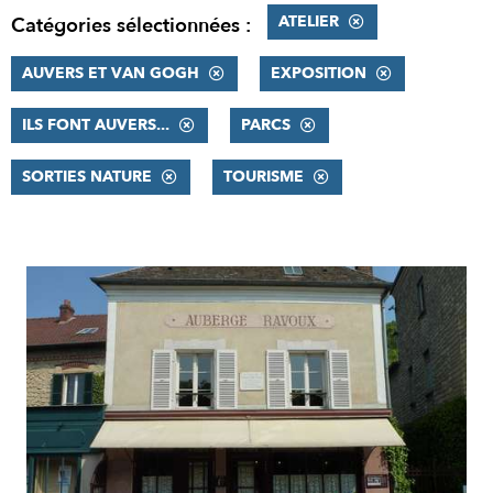
ATELIER
Catégories sélectionnées :
AUVERS ET VAN GOGH
EXPOSITION
ILS FONT AUVERS...
PARCS
SORTIES NATURE
TOURISME
RÉSULTATS