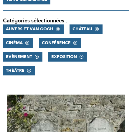
Catégories sélectionnées :
AUVERS ET VAN GOGH
CHÂTEAU
CINÉMA
CONFÉRENCE
EVÈNEMENT
EXPOSITION
THÉÂTRE
RÉSULTATS