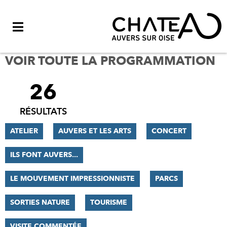
Menu
VOIR TOUTE LA PROGRAMMATION
26
FILTRER
LES
RÉSULTATS
RÉSULTATS
ATELIER
AUVERS ET LES ARTS
CONCERT
ILS FONT AUVERS...
LE MOUVEMENT IMPRESSIONNISTE
PARCS
SORTIES NATURE
TOURISME
VISITE COMMENTÉE