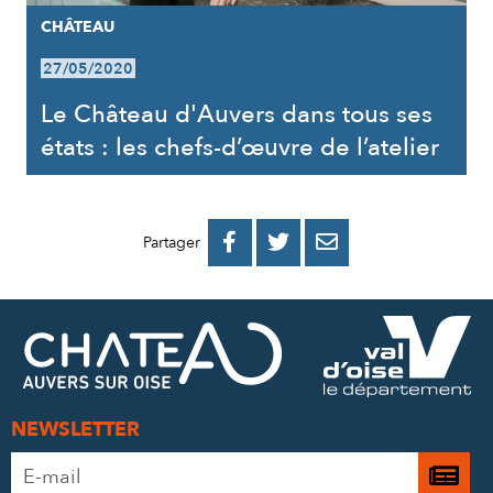
CHÂTEAU
27/05/2020
Le Château d'Auvers dans tous ses
états : les chefs-d’œuvre de l’atelier
PARTAGER
PARTAGER
PARTAGER



Partager
SUR
SUR
PAR
FACEBOOK
TWITTER
E-
MAIL
NEWSLETTER
Adresse
Je

e-