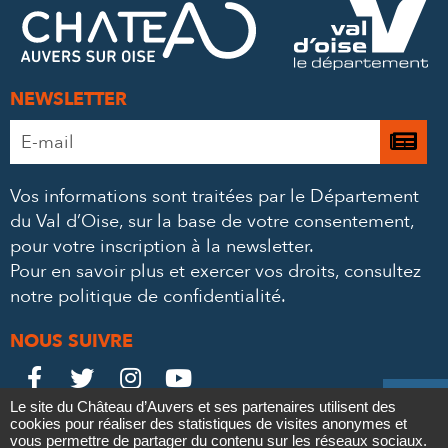
MAIL
NEWSLETTER
Adresse
Je

e-
m’
mail
Vos informations sont traitées par le Département
à
*
du Val d’Oise, sur la base de votre consentement,
la
pour votre inscription à la newsletter.
ne
Pour en savoir plus et exercer vos droits,
consultez
notre politique de confidentialité
.
NOUS SUIVRE
Le
Le
Le
Le





Le site du Château d’Auvers et ses partenaires utilisent des
Château
Château
Château
Château
cookies pour réaliser des statistiques de visites anonymes et
Contact
Mentions légales
Politique de confidentialité
Crédits
vous permettre de partager du contenu sur les réseaux sociaux.