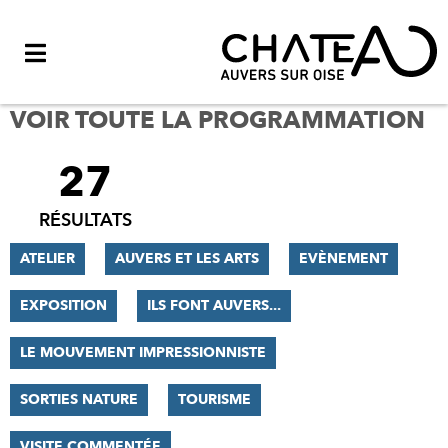
Menu
VOIR TOUTE LA PROGRAMMATION
27
FILTRER
LES
RÉSULTATS
RÉSULTATS
ATELIER
AUVERS ET LES ARTS
EVÈNEMENT
EXPOSITION
ILS FONT AUVERS...
LE MOUVEMENT IMPRESSIONNISTE
SORTIES NATURE
TOURISME
VISITE COMMENTÉE