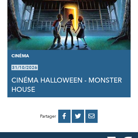
CINÉMA
31/10/2026
CINÉMA HALLOWEEN - MONSTER
HOUSE
PARTAGER
PARTAGER
PARTAGER



Partager
SUR
SUR
PAR
FACEBOOK
TWITTER
E-