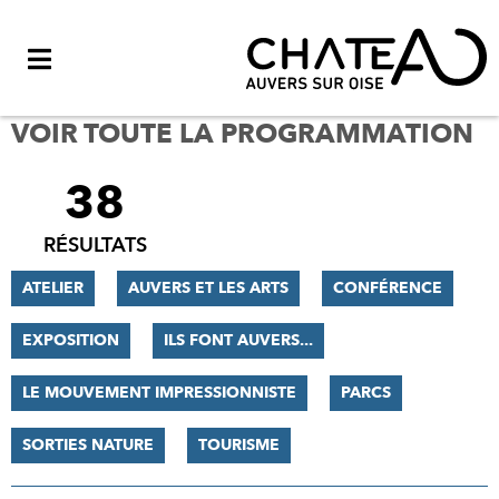
Menu
VOIR TOUTE LA PROGRAMMATION
38
FILTRER
LES
RÉSULTATS
RÉSULTATS
ATELIER
AUVERS ET LES ARTS
CONFÉRENCE
EXPOSITION
ILS FONT AUVERS...
LE MOUVEMENT IMPRESSIONNISTE
PARCS
SORTIES NATURE
TOURISME