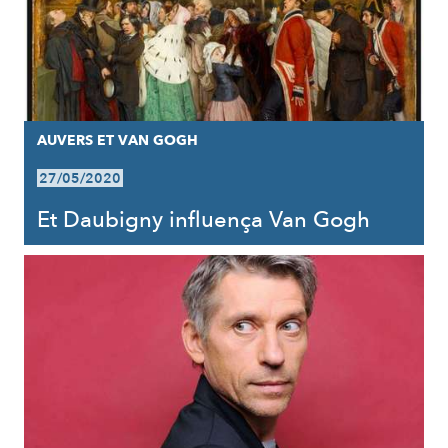
AUVERS ET VAN GOGH
27/05/2020
Et Daubigny influença Van Gogh