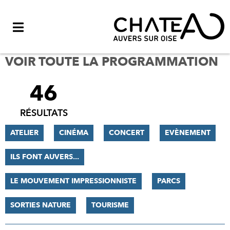
Menu
VOIR TOUTE LA PROGRAMMATION
46
FILTRER
LES
RÉSULTATS
RÉSULTATS
ATELIER
CINÉMA
CONCERT
EVÈNEMENT
ILS FONT AUVERS...
LE MOUVEMENT IMPRESSIONNISTE
PARCS
SORTIES NATURE
TOURISME