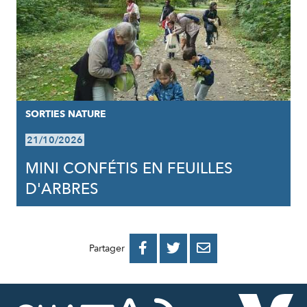
SORTIES NATURE
21/10/2026
MINI CONFÉTIS EN FEUILLES
D'ARBRES
PARTAGER
PARTAGER
PARTAGER



Partager
SUR
SUR
PAR
FACEBOOK
TWITTER
E-