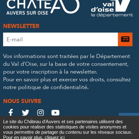
MAIL
NEWSLETTER
Adresse
Je

e-
m’
mail
Vos informations sont traitées par le Département
à
*
du Val d’Oise, sur la base de votre consentement,
la
pour votre inscription à la newsletter.
ne
Pour en savoir plus et exercer vos droits,
consultez
notre politique de confidentialité
.
NOUS SUIVRE
Le
Le
Le
Le





Le site du Château d’Auvers et ses partenaires utilisent des
Château
Château
Château
Château
cookies pour réaliser des statistiques de visites anonymes et
Contact
Mentions légales
Politique de confidentialité
Crédits
vous permettre de partager du contenu sur les réseaux sociaux.
Partenaires & Mécènes
Recrutement
Marchés publics
Pour en savoir plus,
cliquez ici