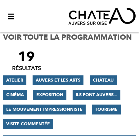
Menu
VOIR TOUTE LA PROGRAMMATION
19
FILTRER
LES
RÉSULTATS
RÉSULTATS
ATELIER
AUVERS ET LES ARTS
CHÂTEAU
CINÉMA
EXPOSITION
ILS FONT AUVERS...
LE MOUVEMENT IMPRESSIONNISTE
TOURISME
VISITE COMMENTÉE