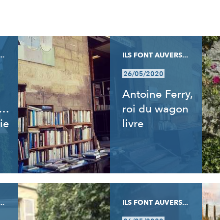
..
ILS FONT AUVERS...
26/05/2020
Antoine Ferry,
t…
roi du wagon
ie
livre
..
ILS FONT AUVERS...