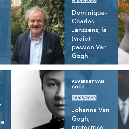
26/05/2020
Dominique-
Charles
Janssens, la
(vraie)
passion Van
Gogh
..
AUVERS ET VAN
GOGH
26/05/2020
e
Johanna Van
Gogh,
de
protectrice