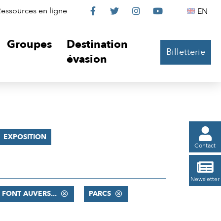
Le
Le
Le
Le
Englis
essources en ligne
EN




Château
Château
Château
Château
Groupes
Destination
Billetterie
sur
sur
sur
sur
évasion
Facebook
Twitter
Instagram
YouTube

EXPOSITION
Contact

Newsletter
S FONT AUVERS...
PARCS