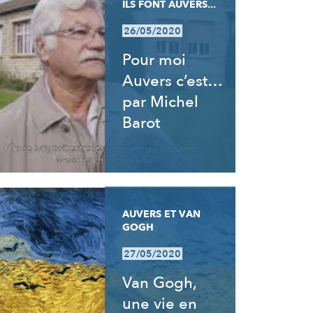
ILS FONT AUVERS...
26/05/2020
Pour moi
Auvers c’est…
par Michel
Barot
AUVERS ET VAN
GOGH
27/05/2020
Van Gogh,
une vie en