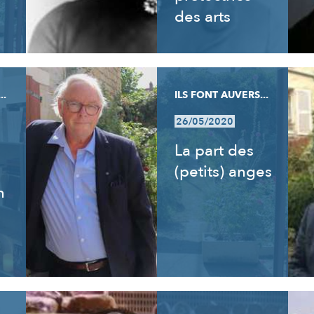
des arts
..
ILS FONT AUVERS...
26/05/2020
La part des
(petits) anges
n