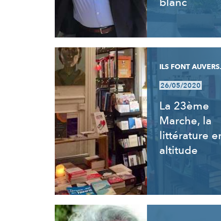
blanc
ILS FONT AUVERS.
26/05/2020
La 23ème
Marche, la
littérature e
altitude