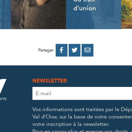
d’union
PARTAGER
PARTAGER
PARTAGER



Partager
SUR
SUR
PAR
FACEBOOK
TWITTER
E-
NEWSLETTER
MAIL
Adresse
e-
mail
Vos informations sont traitées par le Dé
*
Val d’Oise, sur la base de votre consent
votre inscription à la newsletter.
Pour en savoir plus et exercer vos droits,