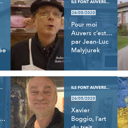
..
ILS FONT AUVERS...
26/05/2020
Pour moi
Auvers c’est…
par Jean-Luc
ée
Malyjurek
..
ILS FONT AUVERS...
26/05/2020
Xavier
t…
Boggio, l’art
du trait