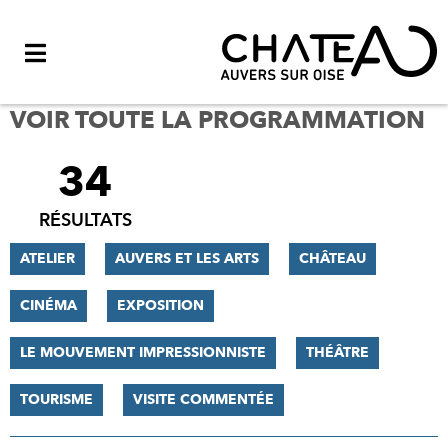
Menu
VOIR TOUTE LA PROGRAMMATION
34
FILTRER
LES
RÉSULTATS
RÉSULTATS
ATELIER
AUVERS ET LES ARTS
CHÂTEAU
CINÉMA
EXPOSITION
LE MOUVEMENT IMPRESSIONNISTE
THÉÂTRE
TOURISME
VISITE COMMENTÉE