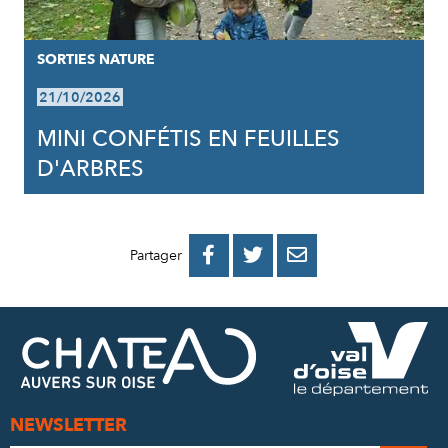
SORTIES NATURE
21/10/2026
MINI CONFÉTIS EN FEUILLES
D'ARBRES
PARTAGER
PARTAGER
PARTAGER



Partager
SUR
SUR
PAR
FACEBOOK
TWITTER
E-
MAIL
NEWSLETTER