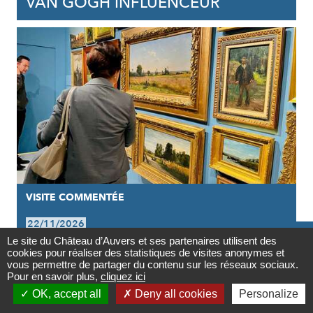
VAN GOGH INFLUENCEUR
VISITE COMMENTÉE
22/11/2026

Le site du Château d’Auvers et ses partenaires utilisent des
VISITE GUIDÉE DE L'EXPOSITION |
cookies pour réaliser des statistiques de visites anonymes et
Contact
vous permettre de partager du contenu sur les réseaux sociaux.
VAN GOGH INFLUENCEUR
Pour en savoir plus,
cliquez ici

OK, accept all
Deny all cookies
Personalize
Newsletter