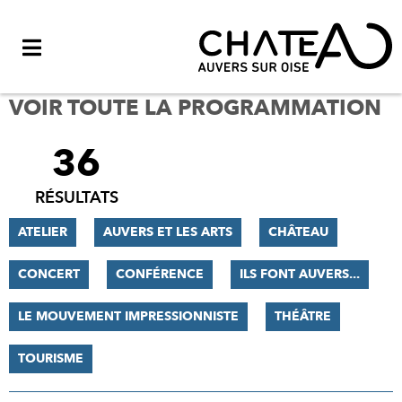
Menu
VOIR TOUTE LA PROGRAMMATION
36
FILTRER
LES
RÉSULTATS
RÉSULTATS
ATELIER
AUVERS ET LES ARTS
CHÂTEAU
CONCERT
CONFÉRENCE
ILS FONT AUVERS...
LE MOUVEMENT IMPRESSIONNISTE
THÉÂTRE
TOURISME