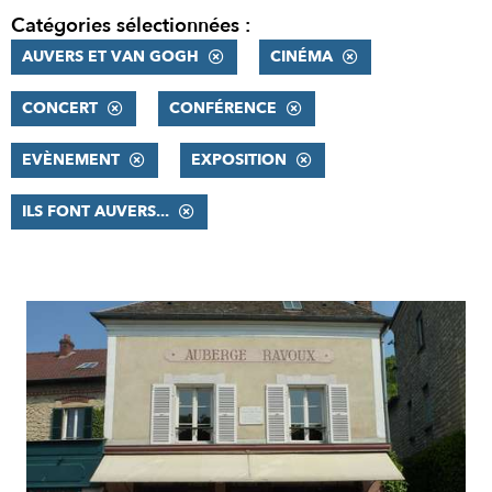
Catégories sélectionnées :
AUVERS ET VAN GOGH
CINÉMA
CONCERT
CONFÉRENCE
EVÈNEMENT
EXPOSITION
ILS FONT AUVERS...
RÉSULTATS