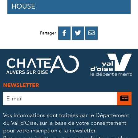
HOUSE
PARTAGER
PARTAGER
PARTAGER



Partager
SUR
SUR
PAR
FACEBOOK
TWITTER
E-
MAIL
NEWSLETTER
Adresse
Je

e-
m’
mail
Vos informations sont traitées par le Département
à
*
du Val d’Oise, sur la base de votre consentement,
la
pour votre inscription à la newsletter.