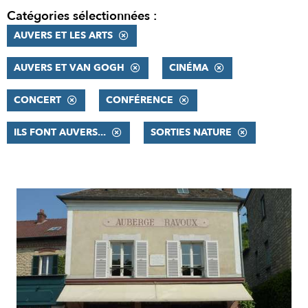
Catégories sélectionnées :
AUVERS ET LES ARTS
AUVERS ET VAN GOGH
CINÉMA
CONCERT
CONFÉRENCE
ILS FONT AUVERS...
SORTIES NATURE
RÉSULTATS