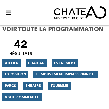
Menu
VOIR TOUTE LA PROGRAMMATION
42
FILTRER
LES
RÉSULTATS
RÉSULTATS
ATELIER
CHÂTEAU
EVÈNEMENT
EXPOSITION
LE MOUVEMENT IMPRESSIONNISTE
PARCS
THÉÂTRE
TOURISME
VISITE COMMENTÉE