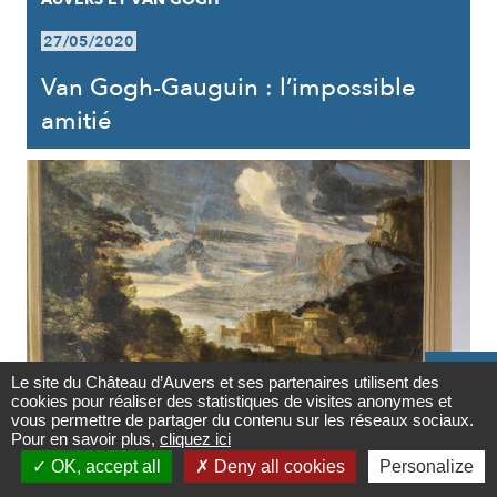
27/05/2020
Van Gogh-Gauguin : l’impossible
amitié

Le site du Château d’Auvers et ses partenaires utilisent des
cookies pour réaliser des statistiques de visites anonymes et
Contact
vous permettre de partager du contenu sur les réseaux sociaux.
AUVERS ET LES ARTS
Pour en savoir plus,
cliquez ici

OK, accept all
Deny all cookies
Personalize
27/05/2020
Newsletter