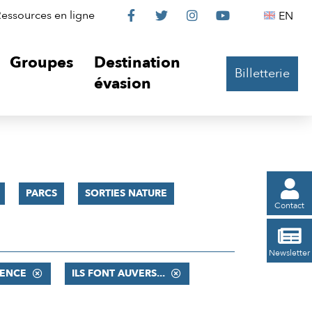
Le
Le
Le
Le
Englis
essources en ligne
EN




Château
Château
Château
Château
Groupes
Destination
Billetterie
sur
sur
sur
sur
évasion
Facebook
Twitter
Instagram
YouTube

PARCS
SORTIES NATURE
Contact

Newsletter
ENCE
ILS FONT AUVERS...