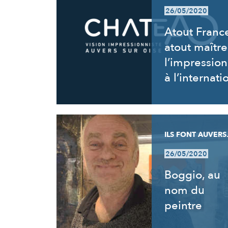
26/05/2020
Atout Franc
atout maîtr
l’impressio
à l’internati
ILS FONT AUVERS.
26/05/2020
Boggio, au
nom du
peintre