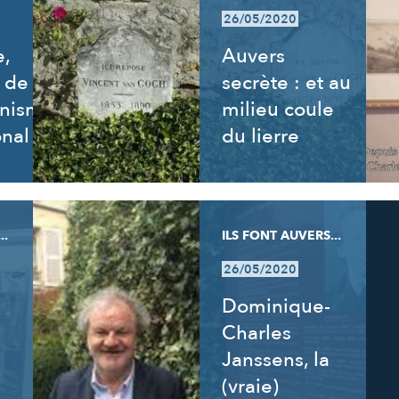
26/05/2020
e,
Auvers
e de
secrète : et au
nnisme
milieu coule
onal
du lierre
..
ILS FONT AUVERS...
26/05/2020
Dominique-
Charles
Janssens, la
(vraie)