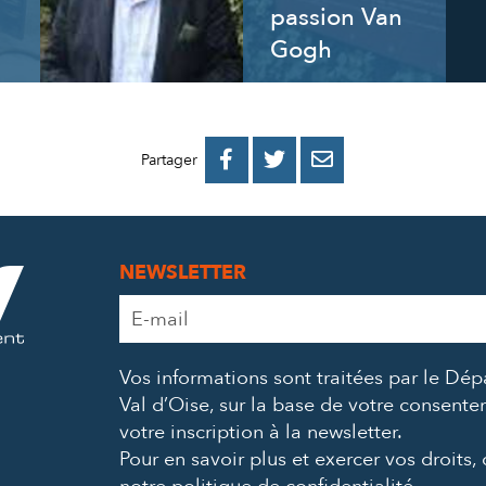
passion Van
Gogh
PARTAGER
PARTAGER
PARTAGER



Partager
SUR
SUR
PAR
FACEBOOK
TWITTER
E-
NEWSLETTER
MAIL
Adresse
e-
mail
Vos informations sont traitées par le Dé
*
Val d’Oise, sur la base de votre consent
votre inscription à la newsletter.
Pour en savoir plus et exercer vos droits,