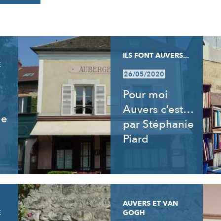
ILS FONT AUVERS...
E
26/05/2020
Pour moi
Auvers c’est…
ie
par Stéphanie
Piard
AUVERS ET VAN
E
GOGH