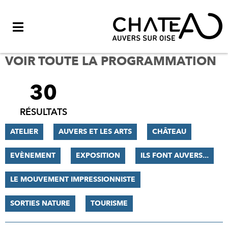
Menu
VOIR TOUTE LA PROGRAMMATION
30
FILTRER
LES
RÉSULTATS
RÉSULTATS
ATELIER
AUVERS ET LES ARTS
CHÂTEAU
EVÈNEMENT
EXPOSITION
ILS FONT AUVERS...
LE MOUVEMENT IMPRESSIONNISTE
SORTIES NATURE
TOURISME