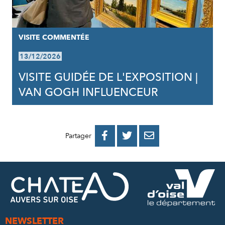
VISITE COMMENTÉE
13/12/2026
VISITE GUIDÉE DE L'EXPOSITION |
VAN GOGH INFLUENCEUR
PARTAGER
PARTAGER
PARTAGER



Partager
SUR
SUR
PAR
FACEBOOK
TWITTER
E-
MAIL
NEWSLETTER