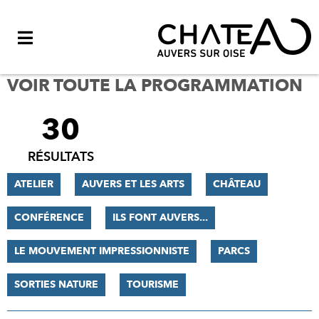
Menu
VOIR TOUTE LA PROGRAMMATION
30
FILTRER
LES
RÉSULTATS
RÉSULTATS
ATELIER
AUVERS ET LES ARTS
CHÂTEAU
CONFÉRENCE
ILS FONT AUVERS...
LE MOUVEMENT IMPRESSIONNISTE
PARCS
SORTIES NATURE
TOURISME