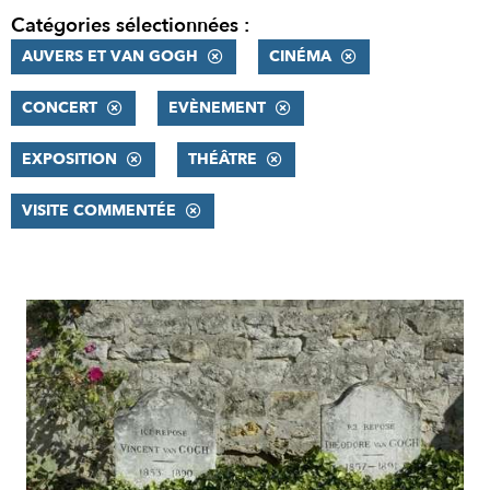
Catégories sélectionnées :
AUVERS ET VAN GOGH
CINÉMA
CONCERT
EVÈNEMENT
EXPOSITION
THÉÂTRE
VISITE COMMENTÉE
RÉSULTATS