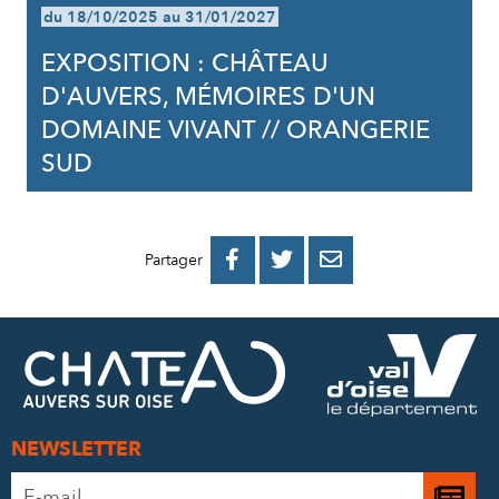
du 18/10/2025 au 31/01/2027
EXPOSITION : CHÂTEAU
D'AUVERS, MÉMOIRES D'UN
DOMAINE VIVANT // ORANGERIE
SUD
PARTAGER
PARTAGER
PARTAGER



Partager
SUR
SUR
PAR
FACEBOOK
TWITTER
E-
MAIL
NEWSLETTER
Adresse
Je
