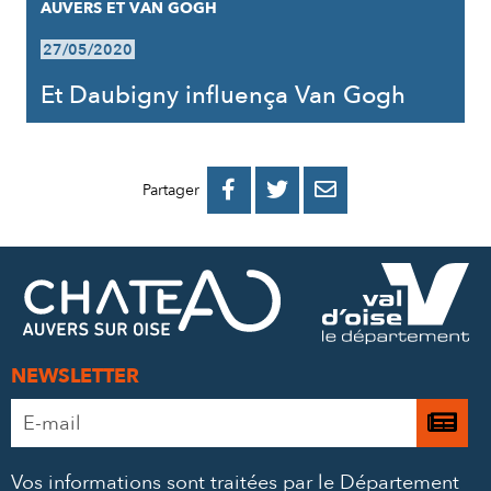
AUVERS ET VAN GOGH
27/05/2020
Et Daubigny influença Van Gogh
PARTAGER
PARTAGER
PARTAGER



Partager
SUR
SUR
PAR
FACEBOOK
TWITTER
E-
MAIL
NEWSLETTER
Adresse
Je

e-
m’
mail
Vos informations sont traitées par le Département