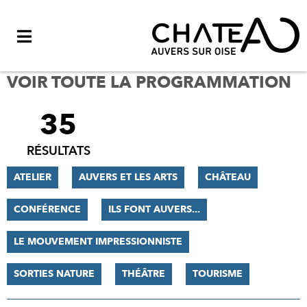
Menu
VOIR TOUTE LA PROGRAMMATION
35
FILTRER
LES
RÉSULTATS
RÉSULTATS
ATELIER
AUVERS ET LES ARTS
CHÂTEAU
CONFÉRENCE
ILS FONT AUVERS...
LE MOUVEMENT IMPRESSIONNISTE
SORTIES NATURE
THÉÂTRE
TOURISME