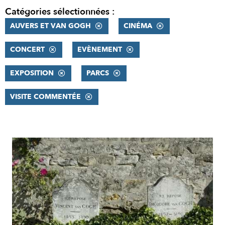
Catégories sélectionnées :
AUVERS ET VAN GOGH
CINÉMA
CONCERT
EVÈNEMENT
EXPOSITION
PARCS
VISITE COMMENTÉE
RÉSULTATS