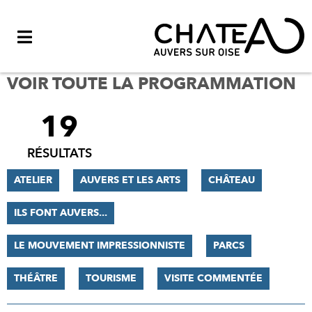
Menu
VOIR TOUTE LA PROGRAMMATION
19
FILTRER
LES
RÉSULTATS
RÉSULTATS
ATELIER
AUVERS ET LES ARTS
CHÂTEAU
ILS FONT AUVERS...
LE MOUVEMENT IMPRESSIONNISTE
PARCS
THÉÂTRE
TOURISME
VISITE COMMENTÉE