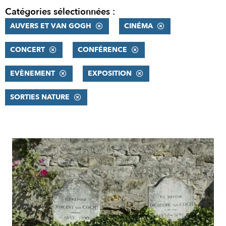
Catégories sélectionnées :
AUVERS ET VAN GOGH
CINÉMA
CONCERT
CONFÉRENCE
EVÈNEMENT
EXPOSITION
SORTIES NATURE
RÉSULTATS