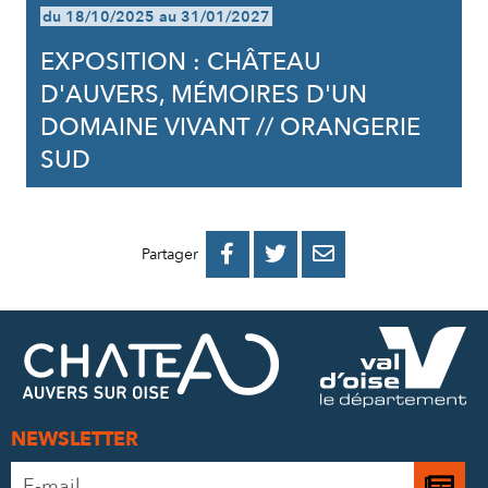
du 18/10/2025 au 31/01/2027
EXPOSITION : CHÂTEAU
D'AUVERS, MÉMOIRES D'UN
DOMAINE VIVANT // ORANGERIE
SUD
PARTAGER
PARTAGER
PARTAGER



Partager
SUR
SUR
PAR
FACEBOOK
TWITTER
E-
MAIL
NEWSLETTER
Adresse
Je
