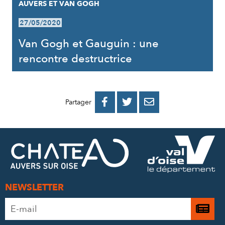
AUVERS ET VAN GOGH
27/05/2020
Van Gogh et Gauguin : une
rencontre destructrice
PARTAGER
PARTAGER
PARTAGER



Partager
SUR
SUR
PAR
FACEBOOK
TWITTER
E-
MAIL
NEWSLETTER
Adresse
Je

e-
m’