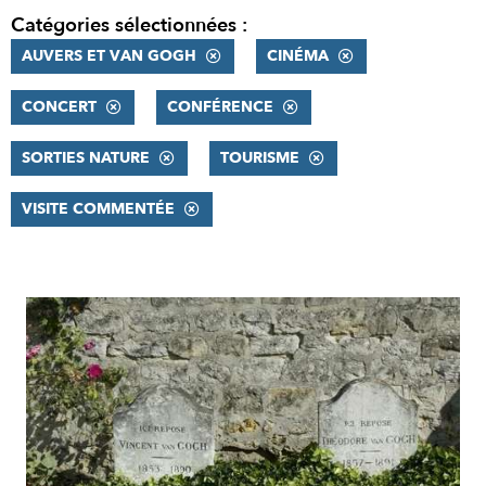
Catégories sélectionnées :
AUVERS ET VAN GOGH
CINÉMA
CONCERT
CONFÉRENCE
SORTIES NATURE
TOURISME
VISITE COMMENTÉE
RÉSULTATS