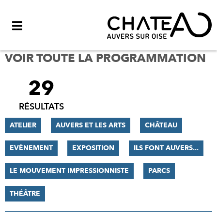
Menu
VOIR TOUTE LA PROGRAMMATION
29
FILTRER
LES
RÉSULTATS
RÉSULTATS
ATELIER
AUVERS ET LES ARTS
CHÂTEAU
EVÈNEMENT
EXPOSITION
ILS FONT AUVERS...
LE MOUVEMENT IMPRESSIONNISTE
PARCS
THÉÂTRE