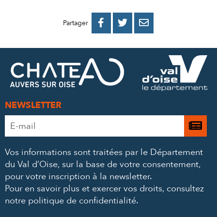
PARTAGER
PARTAGER
PARTAGER



Partager
SUR
SUR
PAR
FACEBOOK
TWITTER
E-
MAIL
NEWSLETTER
Adresse
Je

e-
m’
mail
Vos informations sont traitées par le Département
à
*
du Val d’Oise, sur la base de votre consentement,
la
pour votre inscription à la newsletter.
ne
Pour en savoir plus et exercer vos droits,
consultez
notre politique de confidentialité
.