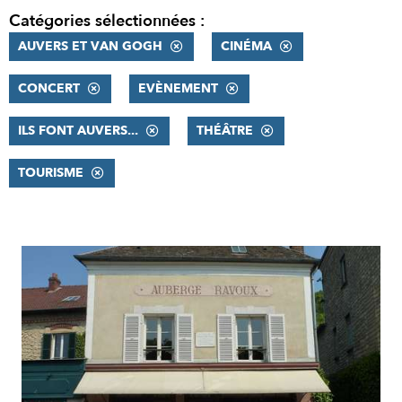
Catégories sélectionnées :
AUVERS ET VAN GOGH
CINÉMA
CONCERT
EVÈNEMENT
ILS FONT AUVERS...
THÉÂTRE
TOURISME
RÉSULTATS