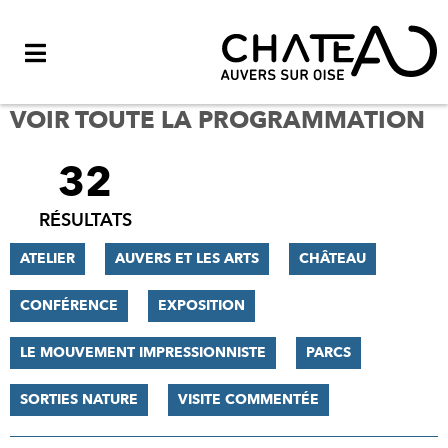
Menu
VOIR TOUTE LA PROGRAMMATION
32
FILTRER
LES
RÉSULTATS
RÉSULTATS
ATELIER
AUVERS ET LES ARTS
CHÂTEAU
CONFÉRENCE
EXPOSITION
LE MOUVEMENT IMPRESSIONNISTE
PARCS
SORTIES NATURE
VISITE COMMENTÉE