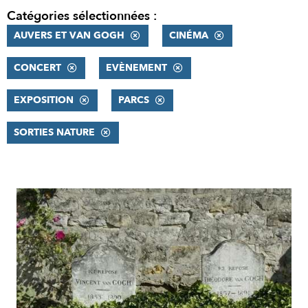
Catégories sélectionnées :
AUVERS ET VAN GOGH
CINÉMA
CONCERT
EVÈNEMENT
EXPOSITION
PARCS
SORTIES NATURE
RÉSULTATS