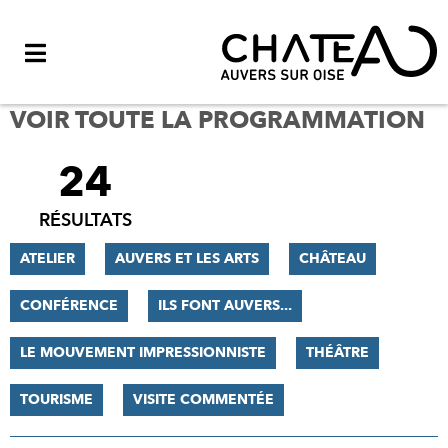
Menu
VOIR TOUTE LA PROGRAMMATION
24
FILTRER
LES
RÉSULTATS
RÉSULTATS
ATELIER
AUVERS ET LES ARTS
CHÂTEAU
CONFÉRENCE
ILS FONT AUVERS...
LE MOUVEMENT IMPRESSIONNISTE
THÉÂTRE
TOURISME
VISITE COMMENTÉE