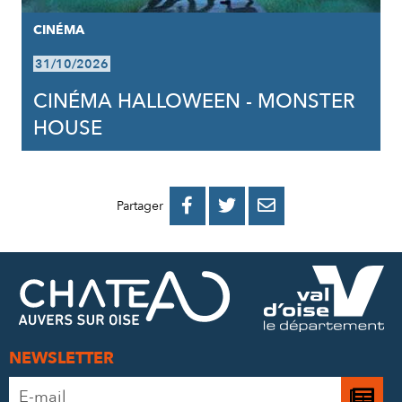
CINÉMA
31/10/2026
CINÉMA HALLOWEEN - MONSTER
HOUSE
PARTAGER
PARTAGER
PARTAGER



Partager
SUR
SUR
PAR
FACEBOOK
TWITTER
E-
MAIL
NEWSLETTER
Adresse
Je
