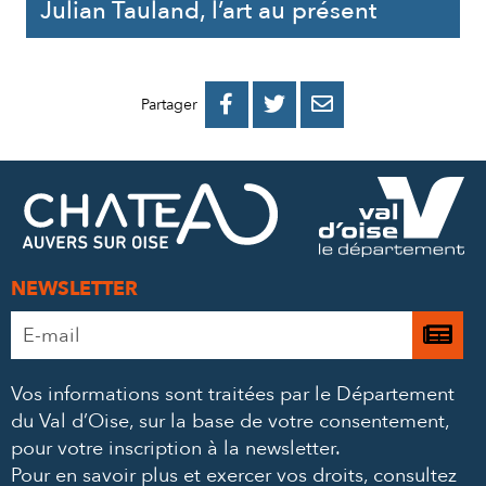
Julian Tauland, l’art au présent
PARTAGER
PARTAGER
PARTAGER



Partager
SUR
SUR
PAR
FACEBOOK
TWITTER
E-
MAIL
NEWSLETTER
Adresse
Je

e-
m’
mail
Vos informations sont traitées par le Département
à
*
du Val d’Oise, sur la base de votre consentement,
la
pour votre inscription à la newsletter.
ne
Pour en savoir plus et exercer vos droits,
consultez