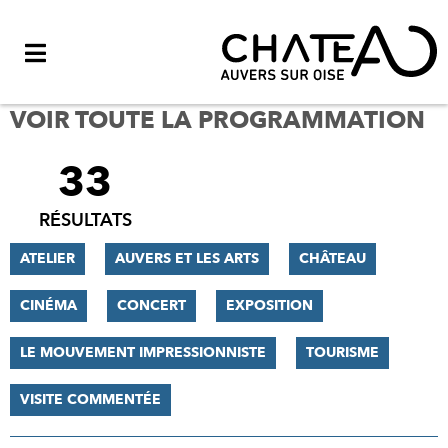
Menu
VOIR TOUTE LA PROGRAMMATION
33
FILTRER
LES
RÉSULTATS
RÉSULTATS
ATELIER
AUVERS ET LES ARTS
CHÂTEAU
CINÉMA
CONCERT
EXPOSITION
LE MOUVEMENT IMPRESSIONNISTE
TOURISME
VISITE COMMENTÉE