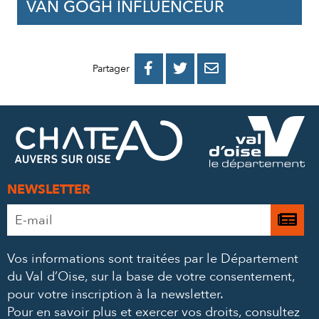
VAN GOGH INFLUENCEUR
PARTAGER
PARTAGER
PARTAGER



Partager
SUR
SUR
PAR
FACEBOOK
TWITTER
E-
MAIL
NEWSLETTER
Adresse
Je

e-
m’
mail
Vos informations sont traitées par le Département
à
*
du Val d’Oise, sur la base de votre consentement,
la
pour votre inscription à la newsletter.
ne
Pour en savoir plus et exercer vos droits,
consultez