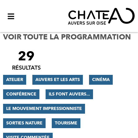
Menu
VOIR TOUTE LA PROGRAMMATION
29
FILTRER
LES
RÉSULTATS
RÉSULTATS
ATELIER
AUVERS ET LES ARTS
CINÉMA
CONFÉRENCE
ILS FONT AUVERS...
LE MOUVEMENT IMPRESSIONNISTE
SORTIES NATURE
TOURISME
VISITE COMMENTÉE