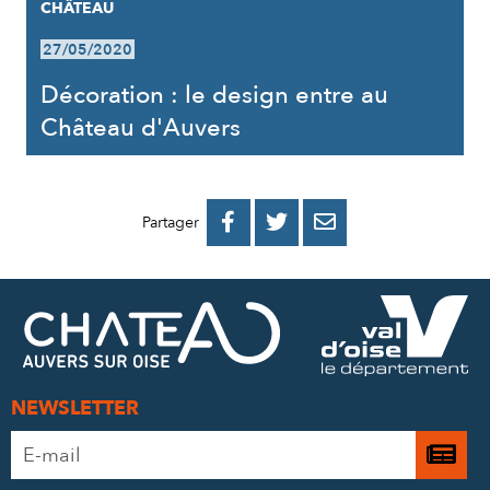
CHÂTEAU
27/05/2020
Décoration : le design entre au
Château d'Auvers
PARTAGER
PARTAGER
PARTAGER



Partager
SUR
SUR
PAR
FACEBOOK
TWITTER
E-
MAIL
NEWSLETTER
Adresse
Je

e-
m’