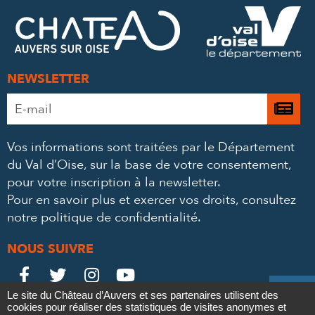
FACEBOOK
TWITTER
E-
MAIL
NEWSLETTER
Adresse
Je

e-
m’
mail
Vos informations sont traitées par le Département
à
*
du Val d’Oise, sur la base de votre consentement,
la
pour votre inscription à la newsletter.
ne
Pour en savoir plus et exercer vos droits,
consultez
notre politique de confidentialité
.
NOUS SUIVRE
Le
Le
Le
Le





Le site du Château d’Auvers et ses partenaires utilisent des
Château
Château
Château
Château
cookies pour réaliser des statistiques de visites anonymes et
Contact
Mentions légales
Politique de confidentialité
Crédits