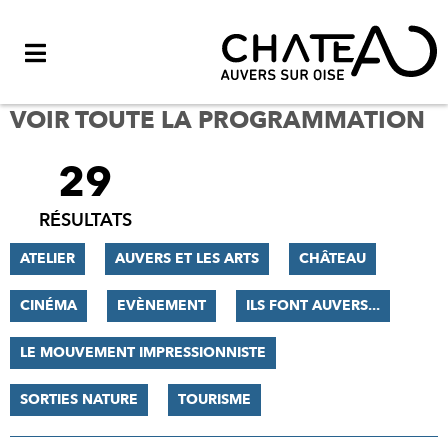
Menu
VOIR TOUTE LA PROGRAMMATION
29
FILTRER
LES
RÉSULTATS
RÉSULTATS
ATELIER
AUVERS ET LES ARTS
CHÂTEAU
CINÉMA
EVÈNEMENT
ILS FONT AUVERS...
LE MOUVEMENT IMPRESSIONNISTE
SORTIES NATURE
TOURISME